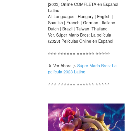
[2023] Online COMPLETA en Español 
Latino
All Languages | Hungary | English | 
Spanish | Franch | German | Italiano | 
Dutch | Brazil | Taiwan |Thailand
Ver. Súper Mario Bros: La película 
(2023) Películas Online en Español
⭐⭐⭐ ⭐⭐⭐⭐⭐⭐ ⭐⭐⭐⭐⭐⭐ ⭐⭐⭐⭐⭐
📱 Ver Ahora ▷ 
Súper Mario Bros: La 
película 2023 Latino
⭐⭐⭐ ⭐⭐⭐⭐⭐⭐ ⭐⭐⭐⭐⭐⭐ ⭐⭐⭐⭐⭐