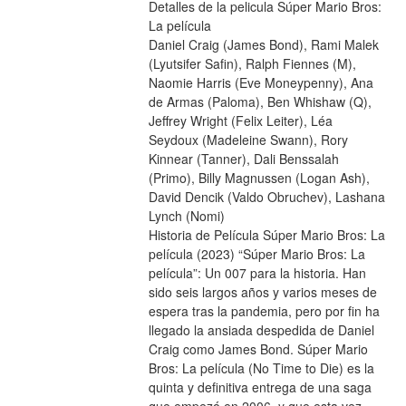
Detalles de la pelicula Súper Mario Bros: 
La película
Daniel Craig (James Bond), Rami Malek 
(Lyutsifer Safin), Ralph Fiennes (M), 
Naomie Harris (Eve Moneypenny), Ana 
de Armas (Paloma), Ben Whishaw (Q), 
Jeffrey Wright (Felix Leiter), Léa 
Seydoux (Madeleine Swann), Rory 
Kinnear (Tanner), Dali Benssalah 
(Primo), Billy Magnussen (Logan Ash), 
David Dencik (Valdo Obruchev), Lashana 
Lynch (Nomi)
Historia de Película Súper Mario Bros: La 
película (2023) “Súper Mario Bros: La 
película”: Un 007 para la historia. Han 
sido seis largos años y varios meses de 
espera tras la pandemia, pero por fin ha 
llegado la ansiada despedida de Daniel 
Craig como James Bond. Súper Mario 
Bros: La película (No Time to Die) es la 
quinta y definitiva entrega de una saga 